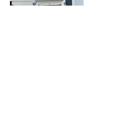
Horario:
Lunes a viernes de 9:00 am -
2:00 pm y de 3:00 pm a 6:00 pm
Sábados y domingos - Cerrado
Teléfono:
33 4711 8075
Visítanos:
Google Maps
Waze
Síguenos en Redes Sociales:
Facebook
Instagram
LinkedIn