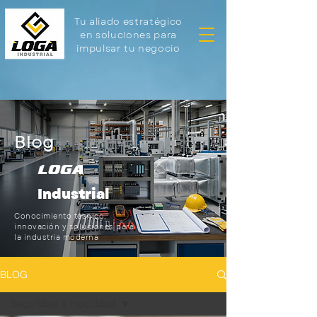
Tu aliado estratégico
en soluciones para
impulsar tu negocio
Blog
LOGA
Industrial
Conocimiento técnico,
innovación y soluciones para
la industria moderna
BLOG
Seguridad e Inocuidad